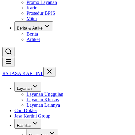
Promo Layanan
Karir
Prosedur BPJS
Mitra
Berita & Artikel
Berita
Artikel
Buka menu
RS JASA KARTINI
Layanan
Layanan Unggulan
Layanan Khusus
Layanan Lainnya
Cari Dokter
Jasa Kartini Group
Fasilitas