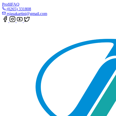
Profil
FAQ
(0265) 331808
rsjasakartini@gmail.com