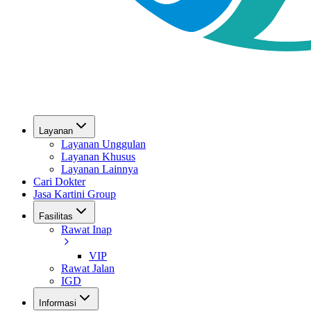
Layanan
Layanan Unggulan
Layanan Khusus
Layanan Lainnya
Cari Dokter
Jasa Kartini Group
Fasilitas
Rawat Inap
VIP
Rawat Jalan
IGD
Informasi