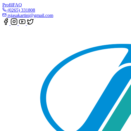
Profil
FAQ
(0265) 331808
rsjasakartini@gmail.com