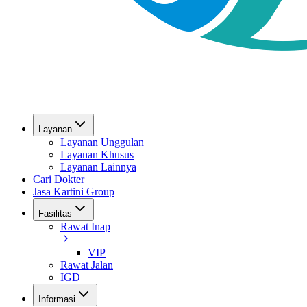
Layanan
Layanan Unggulan
Layanan Khusus
Layanan Lainnya
Cari Dokter
Jasa Kartini Group
Fasilitas
Rawat Inap
VIP
Rawat Jalan
IGD
Informasi