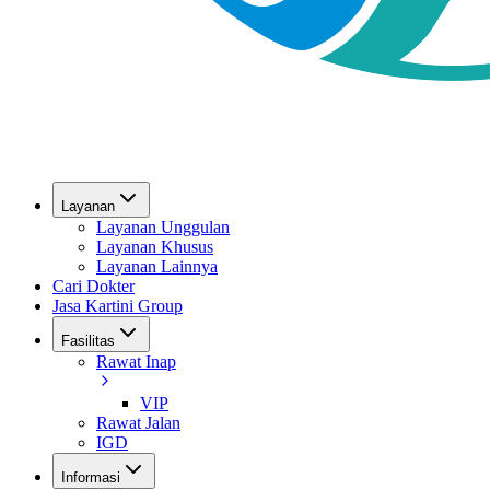
Layanan
Layanan Unggulan
Layanan Khusus
Layanan Lainnya
Cari Dokter
Jasa Kartini Group
Fasilitas
Rawat Inap
VIP
Rawat Jalan
IGD
Informasi