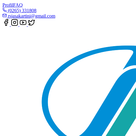
Profil
FAQ
(0265) 331808
rsjasakartini@gmail.com