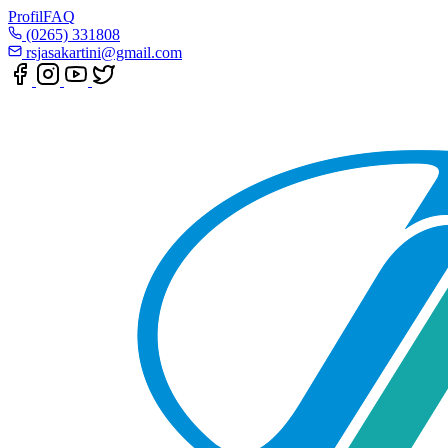
Profil
FAQ
(0265) 331808
rsjasakartini@gmail.com