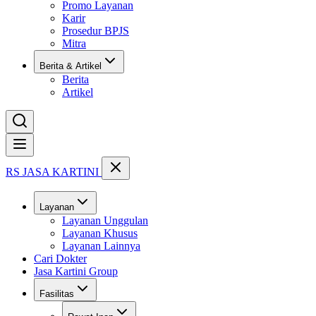
Promo Layanan
Karir
Prosedur BPJS
Mitra
Berita & Artikel
Berita
Artikel
Buka menu
RS JASA KARTINI
Layanan
Layanan Unggulan
Layanan Khusus
Layanan Lainnya
Cari Dokter
Jasa Kartini Group
Fasilitas