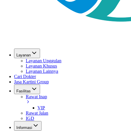
Layanan
Layanan Unggulan
Layanan Khusus
Layanan Lainnya
Cari Dokter
Jasa Kartini Group
Fasilitas
Rawat Inap
VIP
Rawat Jalan
IGD
Informasi