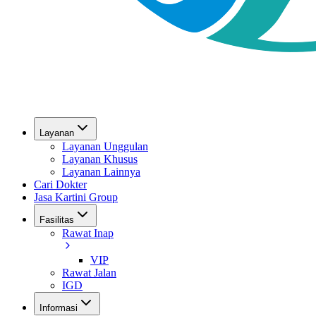
Layanan
Layanan Unggulan
Layanan Khusus
Layanan Lainnya
Cari Dokter
Jasa Kartini Group
Fasilitas
Rawat Inap
VIP
Rawat Jalan
IGD
Informasi