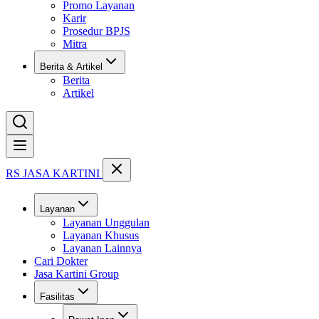
Promo Layanan
Karir
Prosedur BPJS
Mitra
Berita & Artikel
Berita
Artikel
Buka menu
RS JASA KARTINI
Layanan
Layanan Unggulan
Layanan Khusus
Layanan Lainnya
Cari Dokter
Jasa Kartini Group
Fasilitas