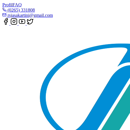
Profil
FAQ
(0265) 331808
rsjasakartini@gmail.com