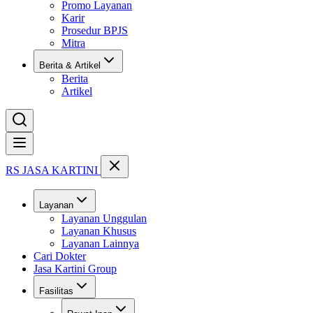
Promo Layanan
Karir
Prosedur BPJS
Mitra
Berita & Artikel
Berita
Artikel
Buka menu
RS JASA KARTINI
Layanan
Layanan Unggulan
Layanan Khusus
Layanan Lainnya
Cari Dokter
Jasa Kartini Group
Fasilitas