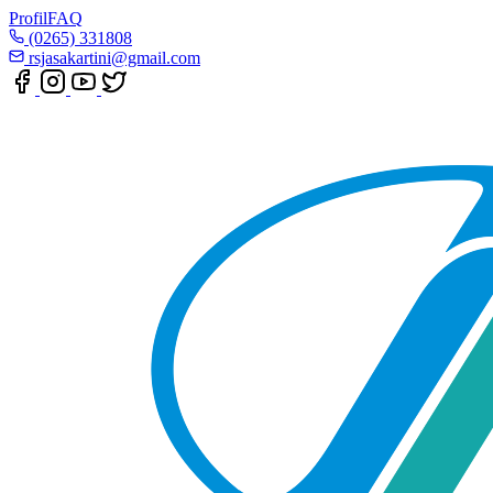
Profil
FAQ
(0265) 331808
rsjasakartini@gmail.com