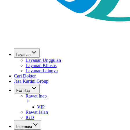
Layanan
Layanan Unggulan
Layanan Khusus
Layanan Lainnya
Cari Dokter
Jasa Kartini Group
Fasilitas
Rawat Inap
VIP
Rawat Jalan
IGD
Informasi