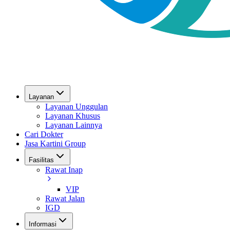
Layanan
Layanan Unggulan
Layanan Khusus
Layanan Lainnya
Cari Dokter
Jasa Kartini Group
Fasilitas
Rawat Inap
VIP
Rawat Jalan
IGD
Informasi