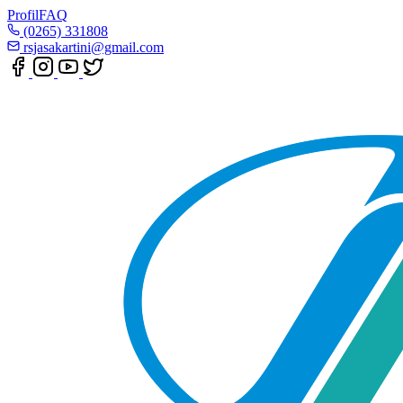
Profil
FAQ
(0265) 331808
rsjasakartini@gmail.com