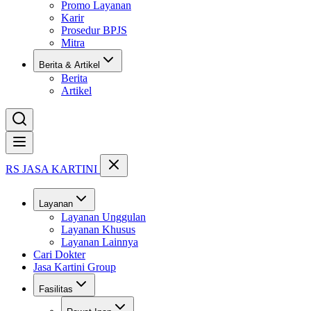
Promo Layanan
Karir
Prosedur BPJS
Mitra
Berita & Artikel
Berita
Artikel
Buka menu
RS JASA KARTINI
Layanan
Layanan Unggulan
Layanan Khusus
Layanan Lainnya
Cari Dokter
Jasa Kartini Group
Fasilitas