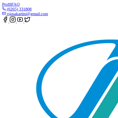
Profil
FAQ
(0265) 331808
rsjasakartini@gmail.com