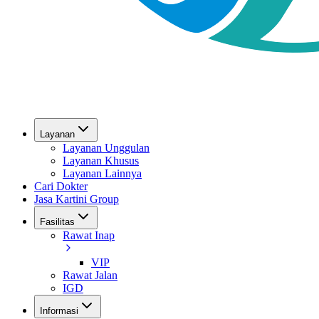
Layanan
Layanan Unggulan
Layanan Khusus
Layanan Lainnya
Cari Dokter
Jasa Kartini Group
Fasilitas
Rawat Inap
VIP
Rawat Jalan
IGD
Informasi